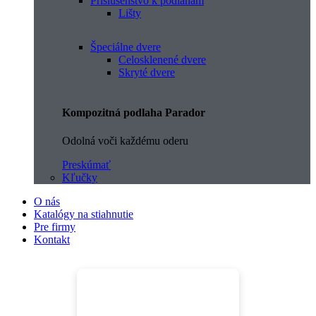
Príslušenstvo k podlahám
Lišty
Špeciálne dvere
Celosklenené dvere
Skryté dvere
Kompozitná podlaha Parador
Odolná voči každému oderu
Preskúmať
Kľučky
O nás
Katalógy na stiahnutie
Pre firmy
Kontakt