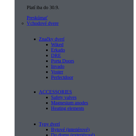
Platí iba do 30.9.
Preskúmať
Vchodové dvere
Značky dverí
Wiked
Erkado
DRE
Porta Doors
Invado
Voster
Perfectdoor
ACCESSORIES
Safety valves
Magnesium anodes
Heating elements
Typy dverí
Bytové (interiérové)
Do domu (exteriérové)