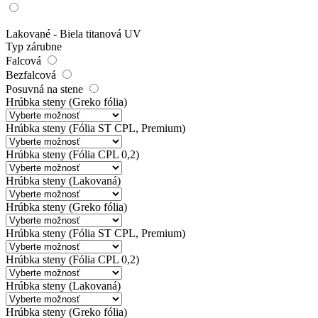
Lakované - Biela titanová UV
Typ zárubne
Falcová
Bezfalcová
Posuvná na stene
Hrúbka steny (Greko fólia)
Hrúbka steny (Fólia ST CPL, Premium)
Hrúbka steny (Fólia CPL 0,2)
Hrúbka steny (Lakovaná)
Hrúbka steny (Greko fólia)
Hrúbka steny (Fólia ST CPL, Premium)
Hrúbka steny (Fólia CPL 0,2)
Hrúbka steny (Lakovaná)
Hrúbka steny (Greko fólia)