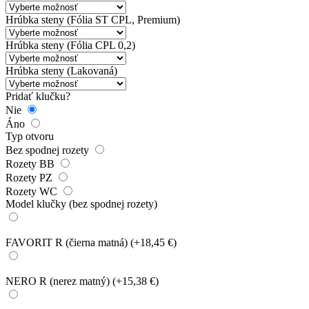
Hrúbka steny (Fólia ST CPL, Premium)
Hrúbka steny (Fólia CPL 0,2)
Hrúbka steny (Lakovaná)
Pridať klučku?
Nie
Áno
Typ otvoru
Bez spodnej rozety
Rozety BB
Rozety PZ
Rozety WC
Model klučky (bez spodnej rozety)
FAVORIT R (čierna matná)
(+18,45 €)
NERO R (nerez matný)
(+15,38 €)