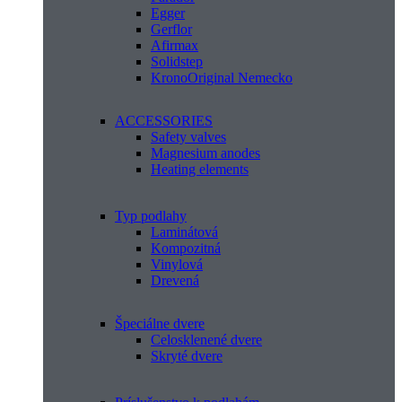
Egger
Gerflor
Afirmax
Solidstep
KronoOriginal Nemecko
ACCESSORIES
Safety valves
Magnesium anodes
Heating elements
Typ podlahy
Laminátová
Kompozitná
Vinylová
Drevená
Špeciálne dvere
Celosklenené dvere
Skryté dvere