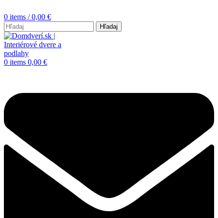
0
items
/
0,00
€
Hľadaj
0
items
0,00
€