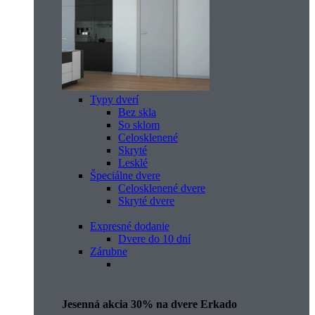
Typy dverí
Bez skla
So sklom
Celosklenené
Skryté
Lesklé
Špeciálne dvere
Celosklenené dvere
Skryté dvere
Expresné dodanie
Dvere do 10 dní
Zárubne
Jesenná akcia 30% na dvere Erkado