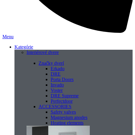
Menu
Kategórie
Interiérové dvere
Značky dverí
Erkado
DRE
Porta Doors
Invado
Voster
DRE Supreme
Perfectdoor
ACCESSORIES
Safety valves
Magnesium anodes
Heating elements