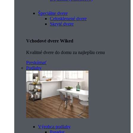
Špeciálne dvere
Celosklenené dvere
Skryté dvere
Vchodové dvere Wiked
Kvalitné dvere do domu za najlepšiu cenu
Preskúmať
Podlahy
Výrobca podlahy
Parador