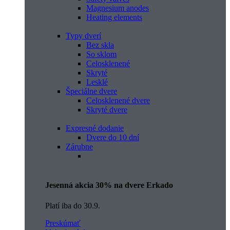
Magnesium anodes
Heating elements
Typy dverí
Bez skla
So sklom
Celosklenené
Skryté
Lesklé
Špeciálne dvere
Celosklenené dvere
Skryté dvere
Expresné dodanie
Dvere do 10 dní
Zárubne
Jesenná akcia 30% na dvere Erkado
Platí iba do 30.9.
Preskúmať