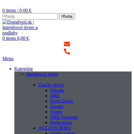
0
items
/
0,00
€
Hľadaj
0
items
0,00
€
Menu
Kategórie
Interiérové dvere
Značky dverí
Erkado
DRE
Porta Doors
Invado
Voster
DRE Supreme
Perfectdoor
ACCESSORIES
Safety valves