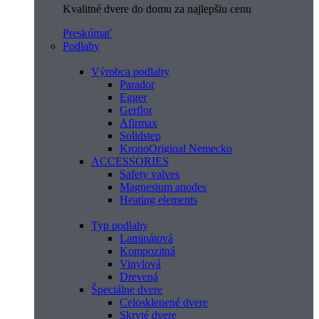
Kvalitné dvere do domu za najlepšiu cenu
Preskúmať
Podlahy
Výrobca podlahy
Parador
Egger
Gerflor
Afirmax
Solidstep
KronoOriginal Nemecko
ACCESSORIES
Safety valves
Magnesium anodes
Heating elements
Typ podlahy
Laminátová
Kompozitná
Vinylová
Drevená
Špeciálne dvere
Celosklenené dvere
Skryté dvere