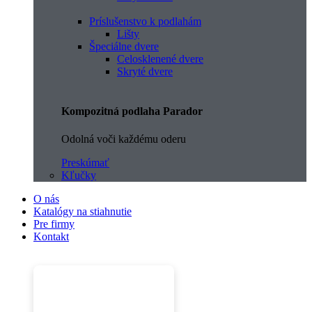
Príslušenstvo k podlahám
Lišty
Špeciálne dvere
Celosklenené dvere
Skryté dvere
Kompozitná podlaha Parador
Odolná voči každému oderu
Preskúmať
Kľučky
O nás
Katalógy na stiahnutie
Pre firmy
Kontakt