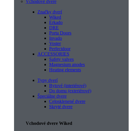
Vchodové dvere
Značky dverí
Wiked
Erkado
DRE
Porta Doors
Invado
Voster
Perfectdoor
ACCESSORIES
Safety valves
Magnesium anodes
Heating elements
Typy dverí
Bytové (interiérové)
Do domu (exteriérové)
Špeciálne dvere
Celosklenené dvere
Skryté dvere
Vchodové dvere Wiked