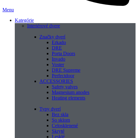
Menu
Kategórie
Interiérové dvere
Značky dverí
Erkado
DRE
Porta Doors
Invado
Voster
DRE Supreme
Perfectdoor
ACCESSORIES
Safety valves
Magnesium anodes
Heating elements
Typy dverí
Bez skla
So sklom
Celosklenené
Skryté
Lesklé