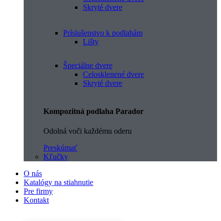
Skryté dvere
Príslušenstvo k podlahám
Lišty
Špeciálne dvere
Celosklenené dvere
Skryté dvere
Kompozitná podlaha Parador
Odolná voči každému oderu
Preskúmať
Kľučky
O nás
Katalógy na stiahnutie
Pre firmy
Kontakt