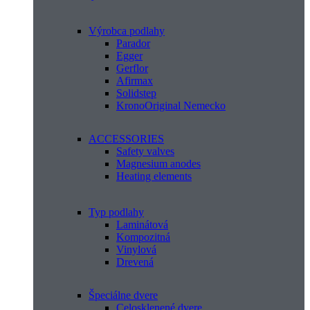
Výrobca podlahy
Parador
Egger
Gerflor
Afirmax
Solidstep
KronoOriginal Nemecko
ACCESSORIES
Safety valves
Magnesium anodes
Heating elements
Typ podlahy
Laminátová
Kompozitná
Vinylová
Drevená
Špeciálne dvere
Celosklenené dvere