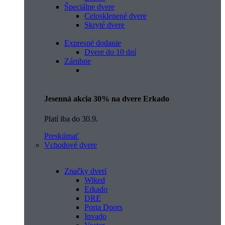
Špeciálne dvere
Celosklenené dvere
Skryté dvere
Expresné dodanie
Dvere do 10 dní
Zárubne
Jesenná akcia 30% na dvere Erkado
Platí iba do 30.9.
Preskúmať
Vchodové dvere
Značky dverí
Wiked
Erkado
DRE
Porta Doors
Invado