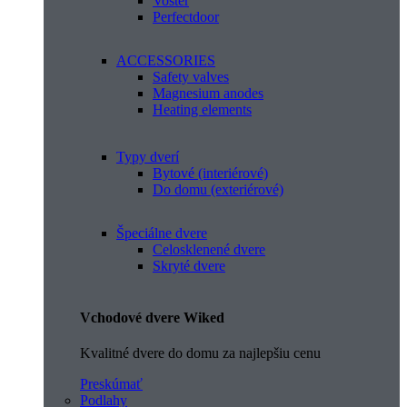
Voster
Perfectdoor
ACCESSORIES
Safety valves
Magnesium anodes
Heating elements
Typy dverí
Bytové (interiérové)
Do domu (exteriérové)
Špeciálne dvere
Celosklenené dvere
Skryté dvere
Vchodové dvere Wiked
Kvalitné dvere do domu za najlepšiu cenu
Preskúmať
Podlahy