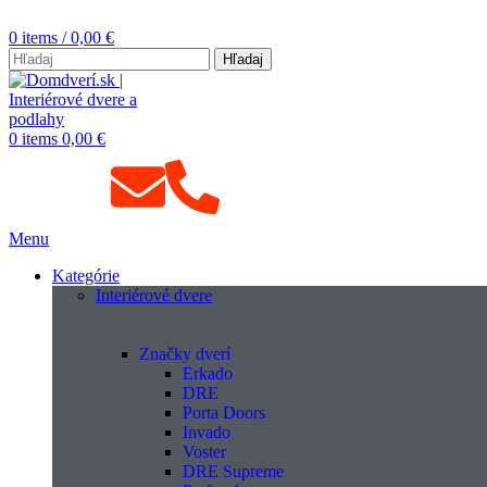
0
items
/
0,00
€
Hľadaj
0
items
0,00
€
Menu
Kategórie
Interiérové dvere
Značky dverí
Erkado
DRE
Porta Doors
Invado
Voster
DRE Supreme