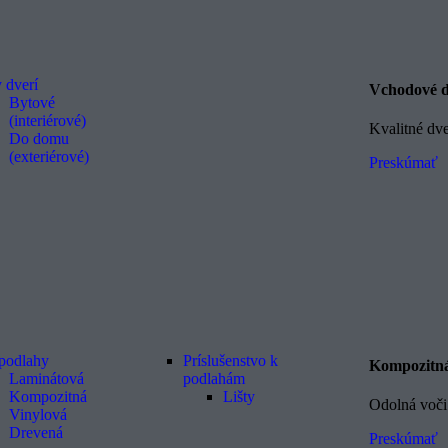
 dverí
Vchodové 
Bytové
(interiérové)
Kvalitné dv
Do domu
(exteriérové)
Preskúmať
podlahy
Príslušenstvo k
Kompozitná
Laminátová
podlahám
Kompozitná
Lišty
Odolná voči
Vinylová
Drevená
Preskúmať