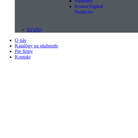
Solidstep
KronoOriginal
Nemecko
Kľučky
O nás
Katalógy na stiahnutie
Pre firmy
Kontakt