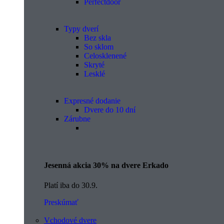
Perfectdoor
Typy dverí
Bez skla
So sklom
Celosklenené
Skryté
Lesklé
Expresné dodanie
Dvere do 10 dní
Zárubne
Jesenná akcia 30% na dvere Erkado
Platí iba do 30.9.
Preskúmať
Vchodové dvere