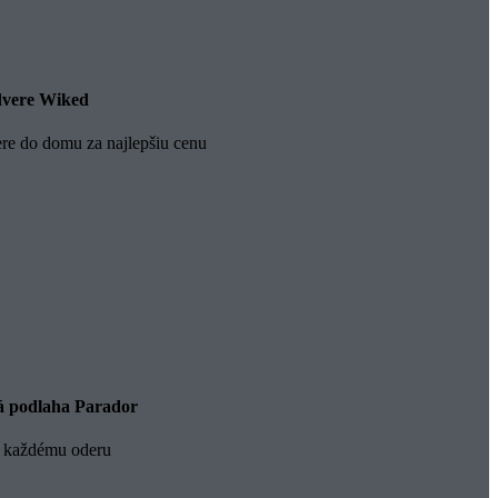
dvere Wiked
ere do domu za najlepšiu cenu
 podlaha Parador
 každému oderu