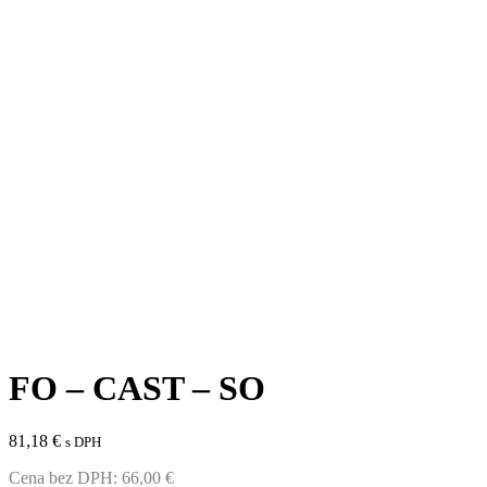
FO – CAST – SO
81,18
€
s DPH
Cena bez DPH:
66,00
€