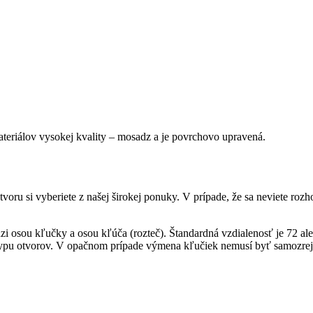
ateriálov vysokej kvality – mosadz a je povrchovo upravená.
 otvoru si vyberiete z našej širokej ponuky. V prípade, že sa neviete 
zi osou kľučky a osou kľúča (rozteč). Štandardná vzdialenosť je 72 al
aj typu otvorov. V opačnom prípade výmena kľučiek nemusí byť samozre