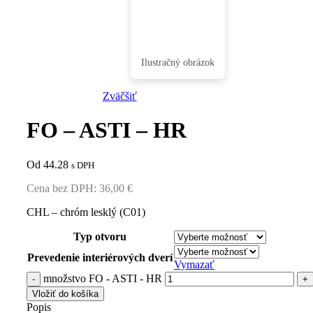
Zväčšiť
FO – ASTI – HR
Vchodové dve
Od 44.28
s DPH
Wiked
Cena bez DPH:
36,00
€
Kvalitné dvere 
domu za najlep
CHL – chróm lesklý (C01)
Kompozitná
cenu
podlaha Para
Typ otvoru
Preskúmať
Odolná voči
Prevedenie interiérových dverí
Vymazať
každému oderu
množstvo FO - ASTI - HR
Preskúmať
Vložiť do košíka
Popis