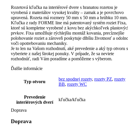
Rozetová kľučka na interiérové dvere s hranatou rozetou je
vyrobená z materiálov vysokej kvality – zamak a je povrchovo
upravená. Rozeta má rozmery 50 mm x 50 mm a hrúbku 10 mm.
Kľučka z rady FORME line má patentovaný systém roziet Fixa,
ktoré sú kompletne vyrobené z kovu bez akýchkoľvek plastovýc
Jesenná akcia
prvkov. Fixa umožňuje rýchlejšiu montáž kovania, precíznejšie
30% na dvere
polohovanie roziet a zároveň poskytuje dlhšiu životnosť a odoln
Erkado
voči opotrebovaniu mechaniky.
Je to len na Vašom rozhodnutí, aké prevedenie a aký typ otvoru s
vyberiete z našej širokej ponuky. V prípade, že sa neviete
Platí iba do 30.
rozhodnúť, radi Vám poradíme a pomôžeme s výberom.
Preskúmať
Ďalšie informácie
bez spodnej rozety
,
rozety PZ
,
rozety
Typ otvoru
BB
,
rozety WC
Prevedenie
kľučka/kľučka
interiérových dverí
Doprava
Doprava