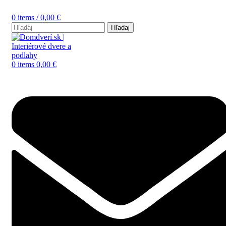
0
items
/
0,00
€
Hľadaj
0
items
0,00
€