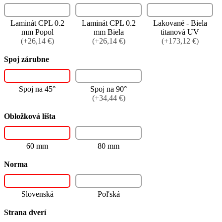
Laminát CPL 0.2
Laminát CPL 0.2
Lakované - Biela
mm Popol
mm Biela
titanová UV
(+26,14 €)
(+26,14 €)
(+173,12 €)
Spoj zárubne
Spoj na 45°
Spoj na 90°
(+34,44 €)
Obložková lišta
60 mm
80 mm
Norma
Slovenská
Poľská
Strana dverí