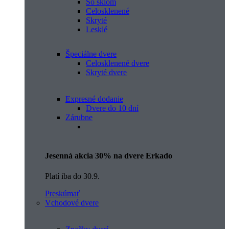
So sklom
Celosklenené
Skryté
Lesklé
Špeciálne dvere
Celosklenené dvere
Skryté dvere
Expresné dodanie
Dvere do 10 dní
Zárubne
Jesenná akcia 30% na dvere Erkado
Platí iba do 30.9.
Preskúmať
Vchodové dvere