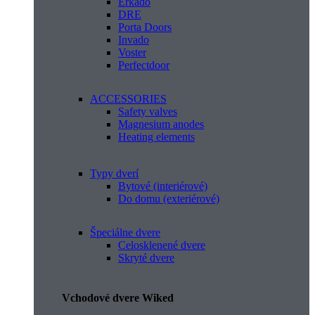
Erkado
DRE
Porta Doors
Invado
Voster
Perfectdoor
ACCESSORIES
Safety valves
Magnesium anodes
Heating elements
Typy dverí
Bytové (interiérové)
Do domu (exteriérové)
Špeciálne dvere
Celosklenené dvere
Skryté dvere
Vchodové dvere Wiked