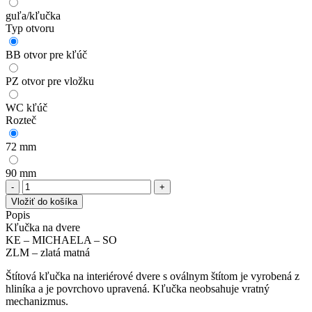
guľa/​kľučka
Typ otvoru
BB otvor pre kľúč
PZ otvor pre vložku
WC kľúč
Rozteč
72 mm
90 mm
množstvo
Kľučka
Vložiť do košíka
na
Popis
dvere
Kľučka na dvere
KE
KE – MICHAELA – SO
-
ZLM – zlatá matná
MICHAELA
-
Štítová kľučka na interiérové dvere s oválnym štítom je vyrobená z
SO
hliníka a je povrchovo upravená. Kľučka neobsahuje vratný
ZLM
mechanizmus.
-