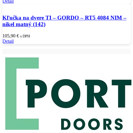
Detail
Kľučka na dvere TI – GORDO – RT5 4084 NIM –
nikel matný (142)
105,90
€
s DPH
Detail