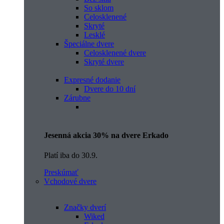
So sklom
Celosklenené
Skryté
Lesklé
Špeciálne dvere
Celosklenené dvere
Skryté dvere
Expresné dodanie
Dvere do 10 dní
Zárubne
Jesenná akcia 30% na dvere Erkado
Platí iba do 30.9.
Preskúmať
Vchodové dvere
Značky dverí
Wiked