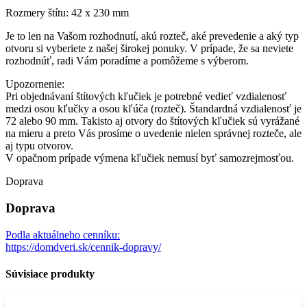
zlatá
Rozmery štítu: 42 x 230 mm
matná
Je to len na Vašom rozhodnutí, akú rozteč, aké prevedenie a aký typ
otvoru si vyberiete z našej širokej ponuky. V prípade, že sa neviete
rozhodnúť, radi Vám poradíme a pomôžeme s výberom.
Upozornenie:
Pri objednávaní štítových kľučiek je potrebné vedieť vzdialenosť
medzi osou kľučky a osou kľúča (rozteč). Štandardná vzdialenosť je
72 alebo 90 mm. Takisto aj otvory do štítových kľučiek sú vyrážané
na mieru a preto Vás prosíme o uvedenie nielen správnej rozteče, ale
aj typu otvorov.
V opačnom prípade výmena kľučiek nemusí byť samozrejmosťou.
Doprava
Doprava
Podla aktuálneho cenníku:
https://domdveri.sk/cennik-dopravy/
Súvisiace produkty