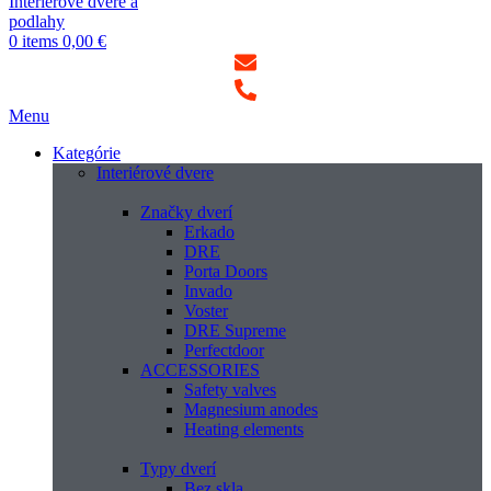
0
items
0,00
€
Menu
Kategórie
Interiérové dvere
Značky dverí
Erkado
DRE
Porta Doors
Invado
Voster
DRE Supreme
Perfectdoor
ACCESSORIES
Safety valves
Magnesium anodes
Heating elements
Typy dverí
Bez skla