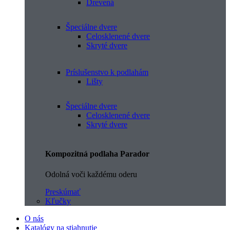
Drevená
Špeciálne dvere
Celosklenené dvere
Skryté dvere
Príslušenstvo k podlahám
Lišty
Špeciálne dvere
Celosklenené dvere
Skryté dvere
Kompozitná podlaha Parador
Odolná voči každému oderu
Preskúmať
Kľučky
O nás
Katalógy na stiahnutie