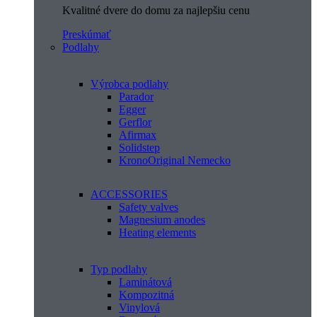
Kvalitné dvere do domu za najlepšiu cenu
Preskúmať
Podlahy
Výrobca podlahy
Parador
Egger
Gerflor
Afirmax
Solidstep
KronoOriginal Nemecko
ACCESSORIES
Safety valves
Magnesium anodes
Heating elements
Typ podlahy
Laminátová
Kompozitná
Vinylová