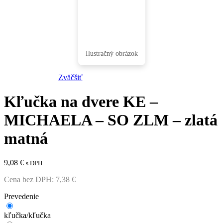
Zväčšiť
Kľučka na dvere KE –
MICHAELA – SO ZLM – zlatá
matná
9,08
€
s DPH
Cena bez DPH:
7,38
€
Prevedenie
kľučka/​kľučka