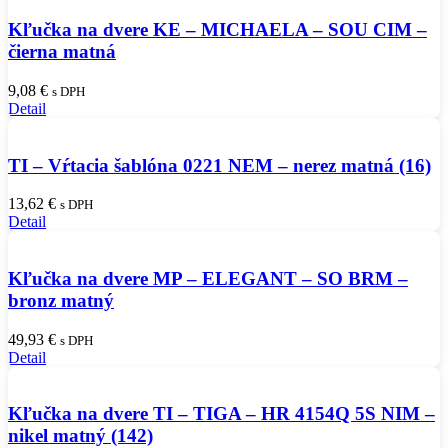
Kľučka na dvere KE – MICHAELA – SOU CIM –
čierna matná
9,08
€
s DPH
Detail
TI – Vŕtacia šablóna 0221 NEM – nerez matná (16)
13,62
€
s DPH
Detail
Kľučka na dvere MP – ELEGANT – SO BRM –
bronz matný
49,93
€
s DPH
Detail
Kľučka na dvere TI – TIGA – HR 4154Q 5S NIM –
nikel matný (142)