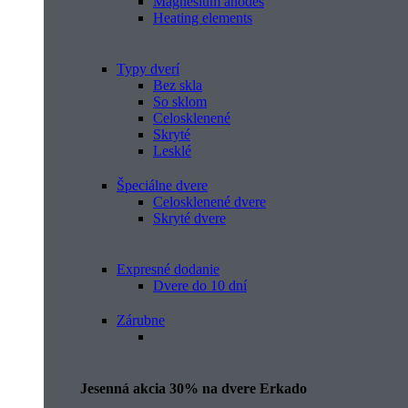
Magnesium anodes
Heating elements
Typy dverí
Bez skla
So sklom
Celosklenené
Skryté
Lesklé
Špeciálne dvere
Celosklenené dvere
Skryté dvere
Expresné dodanie
Dvere do 10 dní
Zárubne
Jesenná akcia 30% na dvere Erkado