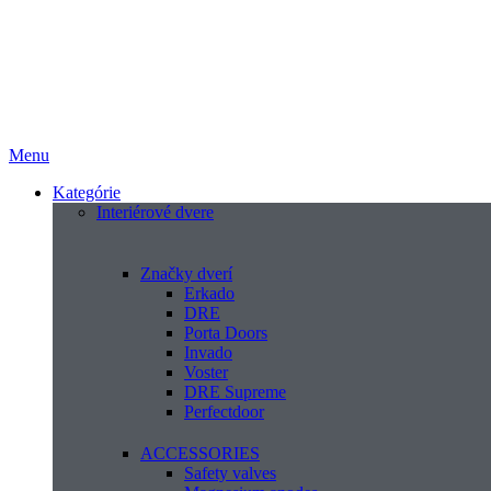
Menu
Kategórie
Interiérové dvere
Značky dverí
Erkado
DRE
Porta Doors
Invado
Voster
DRE Supreme
Perfectdoor
ACCESSORIES
Safety valves